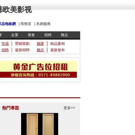
韩欧美影视
眾品地板網
|
商務室
|
本網服務
庫
企業
展會
招聘
雜志
市場
營銷策劃
圖庫
精品案例
招聘
最新招聘
雜志
最新發布
熱門專題
更多>>