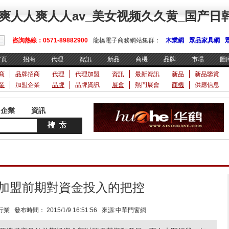
爽人人爽人人av_美女视频久久黄_国产日
咨詢熱線：0571-89882900
龍橋電子商務網站集群：
木業網
眾品家具網
首頁
招商
代理
資訊
新品
商機
品牌
市場
圖
商
品牌招商
代理
代理加盟
資訊
最新資訊
新品
新品鑒賞
業
加盟企業
品牌
品牌資訊
展會
熱門展會
商機
供應信息
企業
資訊
加盟前期對資金投入的把控
發布時間： 2015/1/9 16:51:56 來源:中華門窗網