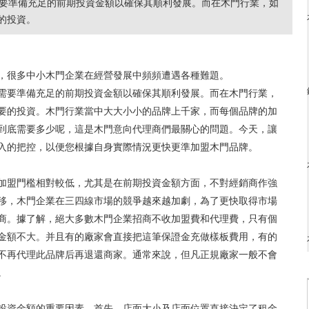
要準備充足的前期投資金額以確保其順利發展。而在木門行業，如
的投資。
，很多中小木門企業在經營發展中頻頻遭遇各種難題。
需要準備充足的前期投資金額以確保其順利發展。而在木門行業，
要的投資。木門行業當中大大小小的品牌上千家，而每個品牌的加
到底需要多少呢，這是木門意向代理商們最關心的問題。今天，讓
入的把控，以便您根據自身實際情況更快更準加盟木門品牌。
加盟門檻相對較低，尤其是在前期投資金額方面，不對經銷商作強
移，木門企業在三四線市場的競爭越來越加劇，為了更快取得市場
商。據了解，絕大多數木門企業招商不收加盟費和代理費，只有個
金額不大。并且有的廠家會直接把這筆保證金充做樣板費用，有的
不再代理此品牌后再退還商家。通常來說，但凡正規廠家一般不會
。
投資金額的重要因素，首先，店面大小及店面位置直接決定了租金