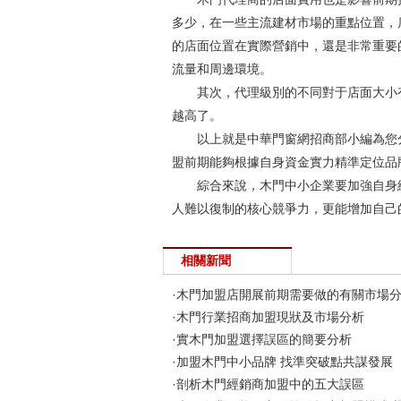
多少，在一些主流建材市場的重點位置，
的店面位置在實際營銷中，還是非常重要
流量和周邊環境。
其次，代理級別的不同對于店面大小
越高了。
以上就是中華門窗網招商部小編為您
盟前期能夠根據自身資金實力精準定位品
綜合來說，木門中小企業要加強自身
人難以復制的核心競爭力，更能增加自己
相關新聞
·木門加盟店開展前期需要做的有關市場
·木門行業招商加盟現狀及市場分析
·實木門加盟選擇誤區的簡要分析
·加盟木門中小品牌 找準突破點共謀發展
·剖析木門經銷商加盟中的五大誤區