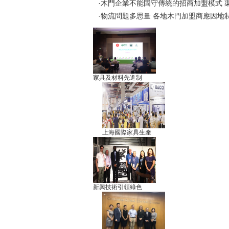
·木門企業不能固守傳統的招商加盟模式 
·物流問題多思量 各地木門加盟商應因地
家具及材料先進制
上海國際家具生產
新興技術引領綠色