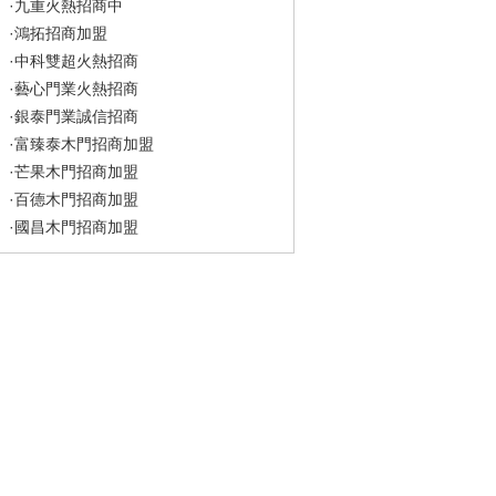
·
九重火熱招商中
·
鴻拓招商加盟
·
中科雙超火熱招商
·
藝心門業火熱招商
·
銀泰門業誠信招商
·
富臻泰木門招商加盟
·
芒果木門招商加盟
·
百德木門招商加盟
·
國昌木門招商加盟