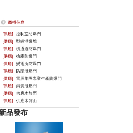
商機信息
[供應]
控制室防爆門
[供應]
型鋼泄爆墻
[供應]
橫通道防爆門
[供應]
槍庫防爆門
[供應]
變電所防爆門
[供應]
防壓泄壓門
[供應]
雷辰集團專業生產防爆門
[供應]
鋼質泄壓門
[供應]
供應木飾面
[供應]
供應木飾面
新品發布