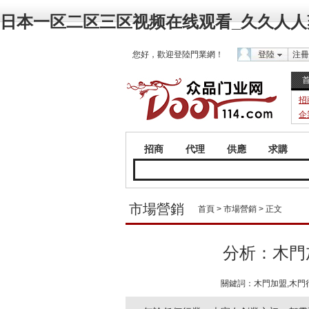
日本一区二区三区视频在线观看_久久人人
您好，歡迎登陸門業網！
登陸
注冊
招
企
招商
代理
供應
求購
市場營銷
首頁
>
市場營銷
> 正文
分析：木門
關鍵詞：木門加盟,木門行業 